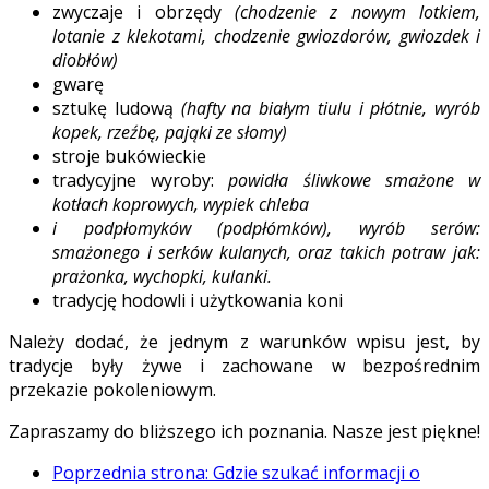
zwyczaje i obrzędy
(chodzenie z nowym lotkiem,
lotanie z klekotami, chodzenie gwiozdorów, gwiozdek i
diobłów)
gwarę
sztukę ludową
(hafty na białym tiulu i płótnie, wyrób
kopek, rzeźbę, pająki ze słomy)
stroje bukówieckie
tradycyjne wyroby:
powidła śliwkowe smażone w
kotłach koprowych, wypiek chleba
i podpłomyków (podpłómków), wyrób serów:
smażonego i serków kulanych, oraz takich potraw jak:
prażonka, wychopki, kulanki.
tradycję hodowli i użytkowania koni
Należy dodać, że jednym z warunków wpisu jest, by
tradycje były żywe i zachowane w bezpośrednim
przekazie pokoleniowym.
Zapraszamy do bliższego ich poznania. Nasze jest piękne!
Poprzednia strona: Gdzie szukać informacji o