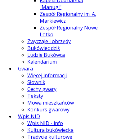
Kapela Dudziarska
"Manugi"
Zespół Regionalny im. A.
Markiewicz
Zespół Regionalny Nowe
Lotko
Zwyczaje i obrzędy
Bukówiec dziś
Ludzie Bukówca
Kalendarium
Gwara
Więcej informacji
Słownik
Cechy gwary
Teksty
Mowa mieszkańców
Konkurs gwarowy
Wpis NID
Wpis NID - info
Kultura bukówiecka
Tradycje kulturowe