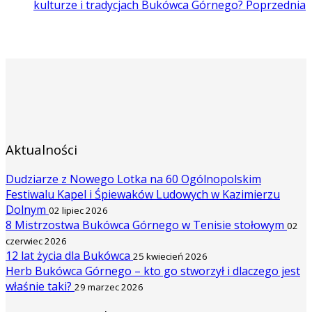
kulturze i tradycjach Bukówca Górnego?
Poprzednia
Aktualności
Dudziarze z Nowego Lotka na 60 Ogólnopolskim
Festiwalu Kapel i Śpiewaków Ludowych w Kazimierzu
Dolnym
02 lipiec 2026
8 Mistrzostwa Bukówca Górnego w Tenisie stołowym
02
czerwiec 2026
12 lat życia dla Bukówca
25 kwiecień 2026
Herb Bukówca Górnego – kto go stworzył i dlaczego jest
właśnie taki?
29 marzec 2026