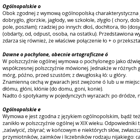
Ogólnopolskie o
Obok zgodnej z wymową ogólnopolską charakterystyczna jest
dobrygło, głorzkie, jagłody, we szkołole, złygło ( chory, do
pole, poszłam); rzadziej po innych: dłoś, dochłtora, tło (do
(obdarty, od, odpust, osoba, na ostatku). Przedstawiona wyże
zdarza się również, że właściwe połączenie ło + o przekształc
Dawne o pochylone, obecnie ortograficzne ó
W polszczyźnie ogólnej wymowa o pochylonego jako dźwięk
współczesnej polszczyźnie mówionej. Jednakże w różnych
mórg, późno, przed szustóm; z dwugłoską łó: u głóry.
Znamienną cechą w gwarach jest zwężone ó lub u w miejscu 
dłómu, głóni, kłónie (do domu, goni, konie).
Nadto ó spotykamy w pojedynczych wyrazach: po dródze, na d
Ogólnopolskie e
Wymowa e jest zgodna z językiem ogólnopolskim, bądź też 
zanikło w polszczyźnie ogólnej w XIX wieku. Odpowiedniki te
,zaświycić, zbiyrać; w końcowym e niektórych słów, zwłaszcz
przymiotników, zaimków i liczebników rodzaju nijakiego: ca