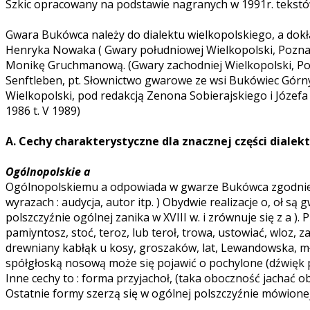
Szkic opracowany na podstawie nagranych w 1991r. tekstó
Gwara Bukówca należy do dialektu wielkopolskiego, a dokł
Henryka Nowaka ( Gwary południowej Wielkopolski, Pozn
Monikę Gruchmanową. (Gwary zachodniej Wielkopolski, Po
Senftleben, pt. Słownictwo gwarowe ze wsi Bukówiec Górny
Wielkopolski, pod redakcją Zenona Sobierajskiego i Józefa Bu
1986 t. V 1989)
A. Cechy charakterystyczne dla znacznej części dialek
Ogólnopolskie a
Ogólnopolskiemu a odpowiada w gwarze Bukówca zgodnie z j
wyrazach : audycja, autor itp. ) Obydwie realizacje o, oł
polszczyźnie ogólnej zanika w XVIII w. i zrównuje się z a ).
pamiyntosz, stoć, teroz, lub teroł, trowa, ustowiać, wloz, za
drewniany kabłąk u kosy, groszaków, lat, Lewandowska, młods
spółgłoską nosową może się pojawić o pochylone (dźwięk 
Inne cechy to : forma przyjachoł, (taka oboczność jachać obo
Ostatnie formy szerzą się w ogólnej polszczyźnie mówionej