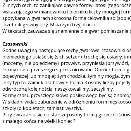
Z innych cech, to zanikające dawne formy: latosi (tegoroc
wskazującego w mianowniku i bierniku liczby mnogiej form ni
spotykana w gwarach skrócona forma celownika so (sobie): s
liczebnik główny trzy: Miaa żym trzyj dzieci.
W tekstach zauważa się znamienne dla gwar pomieszanie prz
Czasowniki
Godne uwagi są następujące cechy gwarowe: czasowniki ostawić
niemieckiego usiąść się (sich setzen): trochę się usiadły;
(możemy, nie pojedziemy); przywiyz, przyniesła (przywiózł,
Formy czasu przeszłego są zróżnicowane. Oprócz form og
pojedynczej lub mnogiej: żym chodziła, żym niy mogła, żym m
inny typ to: zaimek osobowy + forma 3 osoby liczby pojedyncze
odwróconą kolejnością: naszykowali my, zaczyli my.
Formy czasu przyszłego słowa posiłkowego być są z samog
W składni widać zaburzenie w odróżnieniu form męskoosobow
szkoły (o kobietach; zamiast: wyszły).
Przy zwracaniu się do starszej osoby formą grzecznościowa 
z małego końca na wielki koniec ?