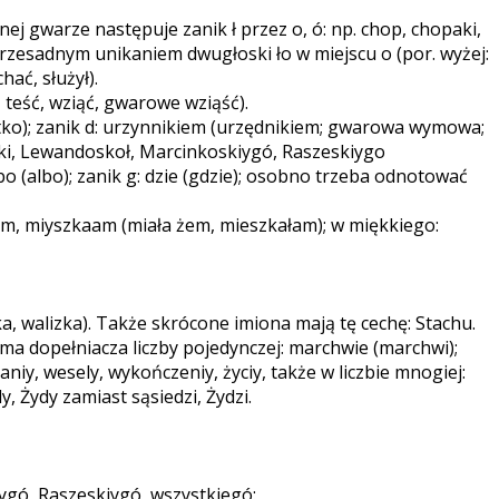
nej gwarze następuje zanik ł przez o, ó: np. chop, chopaki,
przesadnym unikaniem dwugłoski ło w miejscu o (por. wyżej:
hać, służył).
ść, teść, wziąć, gwarowe wziąść).
ystko); zanik d: urzynnikiem (urzędnikiem; gwarowa wymowa;
kłoski, Lewandoskoł, Marcinkoskiygó, Raszeskiygo
o (albo); zanik g: dzie (gdzie); osobno trzeba odnotować
ym, miyszkaam (miała żem, mieszkałam); w miękkiego:
, walizka). Także skrócone imiona mają tę cechę: Stachu.
ma dopełniacza liczby pojedynczej: marchwie (marchwi);
y, wesely, wykończeniy, życiy, także w liczbie mnogiej:
 Żydy zamiast sąsiedzi, Żydzi.
owygó, Raszeskiygó, wszystkiegó: