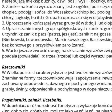
następującą miękką; buźnicy, dżwi, pośli, wyśli, (bóżnicy, drzw
2. Zanikł ł na końcu wyrazu znany jest z ogólnej polszczyzny
chopiec, podojgi, sóńca, do Woszakowic (chłop itd., podło
chłory, jagłody, tło itd.). Grupa łu upraszcza się w u (obydw
3. Uproszczenie kończącej wyraz grupy ść w ś: dojś lud dłojś, i
4. Upraszczanie innych grup spółgłoskowych: zanik n: gork
urzyndnik); zanik t: pacz (patrz), jes (jest); zanik r: najg
(Bierkowski, Lewandowska, Marcinkowskiego, Raszewskiego); 
bez końcowego z przysłówkiem zaro (zaraz).
5. Warto jeszcze zwrócić uwagę na skracanie wyrazów zwią
poadała (powiadała), b: trzea (trzeba) lub części wyrazu: pa
Rzeczowniki
W Wielkopolsce charakterystyczne jest tworzenie wyrazów z
Znamienne formy rzeczowników: wuja, zapożyczenia: rewizjo
zachowany odpowiednik, dawnego e pochylonego w mianownik
grabiy, świniy; odpowiednik a pochylonego w dopełniaczu: 
Przymiotniki, zaimki, liczebniki.
W dopełniaczu różnorodność fonetyczną wykazuje końcówk
-igo: dobrygło, drógiygło, mojigo: jako –egó: jegó, na nieg