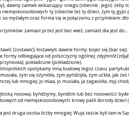
zny), dawny zaimek wskazujący: onego (obecnie : jego): żeb
emęskoosobowych: ty (obecnie te): ty dzieci, żym ty gyjsi py
o myślałym oraz forma się w połączeniu z przyimkiem: dlo si
yimków: zamiast przez jest bez wieś; zamiast dla jest do:… 
 (zostawić); łostawiyli; dawne formy: bojeć się (bać się); si
 inne formy odbiegające od polszczyzny ogólnej: zdyjmnół (zd
 przyniosła); pokładzune (pokładzione).
ólnopolskich spotykamy inną budowę tegoż czasu: partykuł
usiała, żym się oźynióła, żym pyńdziyła, żym ućkła, jak żeś t
j lub mnogiej: jo miaa, jo musiała, ja zagasióła, myj chodzióły,
łoską nosową: byńdziymy, byndóm lub bez nosowości: byde,
ych od niemęskoosobowych: krowy paśli dorosły dzieci (zamia
jest druga osoba liczby mnogiej: Wuja żeście byli tam w Sąd