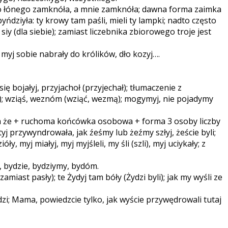
y to łónego zamknóła, a mnie zamknóła; dawna forma zaimka
ńdziyła: ty krowy tam paśli, mieli ty lampki; nadto często
y (dla siebie); zamiast liczebnika zbiorowego troje jest
myj sobie nabrały do królików, dło kozyj….
ę bojałyj, przyjachoł (przyjechał); tłumaczenie z
jął); wziąś, weznóm (wziąć, wezmą); mogymyj, nie pojadymy
a że + ruchoma końcówka osobowa + forma 3 osoby liczby
yj przywyndrowała, jak źeśmy lub żeźmy szłyj, żeście byli;
 myj miałyj, myj myjśleli, my śli (szli), myj uciykały; z
 bydzie, bydziymy, bydóm.
st pasły); te Żydyj tam bóły (Żydzi byli); jak my wyśli ze
zi; Mama, powiedzcie tylko, jak wyście przywędrowali tutaj