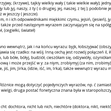
rzyjwy, (krzywe), tajkiy wielkiy wały ( takie wielkie wały); 
 lub jyj, naszy, z ty ( o drugiej, jej, naszej, z tej ); podobnie 
 w jeszczy ( jeszcze).
n i ich odpowiednikami miękkimi: czymu, jejsiń, (jesień), jy
ym; także przed następnym wyrazem zaczynającym się na spółgł
, (cegiełki, świateł)
ówno wewnątrz, jak i na końcu wyrazu: byjk, łobszyjwać (obszy
jawia się rzadko: na wśij. Inną cechą jest rozwój połączeń il, ił 
, lub bółe, bółyj, budziół, cieszółam się, odżywióły, ożyniółam s
osową i może przejść w y: za niym, zrobiymyj (za nim, zrobimy
 jiś, jim, Jirka, (idzie, iść, im, Irka), także wewnątrz wyraz
óżnice mogą dotyczyć pojedynczych wyrazów, np. ć zamiast cz
 wielgi, druga postać fonetyczna znana była w staropolszczy
: dochtora, nicht lub nich, niechtóre (doktora, nikt, niektóre)