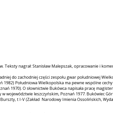
w. Teksty nagrał: Stanisław Malepszak, opracowanie i kome
adniej do zachodniej części zespołu gwar południowej Wielk
ań 1982) Południowa Wielkopolska ma pewne wspólne cechy
znań 1970). O słownictwie Bukówca napisała pracę magiste
 w województwie leszczyńskim, Poznań 1977. Bukówiec Górny
rszty, t I-V (Zakład Narodowy Imienia Ossolińskich, Wydawnict