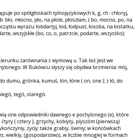
uje po spółgłoskach tylnojęzykowych k, g, ch : chłoryj,
b: bło, młocno, pło, na płole, płoszłam, ( bo, mocno, po, na
oczątku wyrazu: łobdartyj, łod, łodpust, łosoba, na łostatku,
rte, wszyjskłe (bo, co, o, patrzcie, podarte, wszystko);
ierunku zarównania z wymową u. Tak też jest we
ylonego. W Bukówcu słyszy się obydwa brzmienia: mój,
dumu, grónka, kumuś, lón, łóne ( on, one ); z łó, do
iegó, tegó, staregó.
owią one odpowiedniki dawnego e pochylonego (e), które
tyry ( cztery ), grzychy, kobiyty, piyszóm (pierwszą)
ykończyniy, życiy; także grabiy, świniy; w końcówkach
wo, wielkiy, (gospodarstwo), w liczbie mnogiej w formach