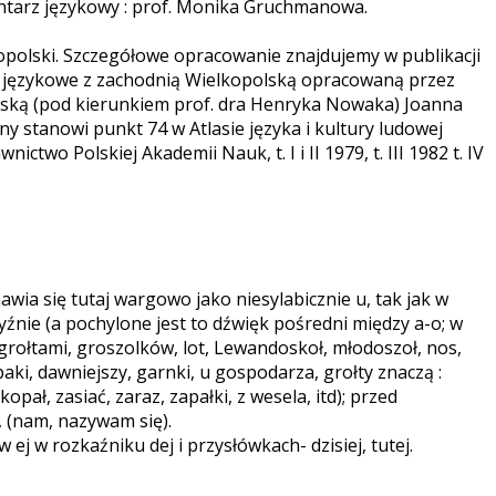
ntarz językowy : prof. Monika Gruchmanowa.
opolski. Szczegółowe opracowanie znajdujemy w publikacji
 językowe z zachodnią Wielkopolską opracowaną przez
rską (pod kierunkiem prof. dra Henryka Nowaka) Joanna
 stanowi punkt 74 w Atlasie języka i kultury ludowej
wo Polskiej Akademii Nauk, t. I i II 1979, t. III 1982 t. IV
a się tutaj wargowo jako niesylabicznie u, tak jak w
yźnie (a pochylone jest to dźwięk pośredni między a-o; w
a, grołtami, groszolków, lot, Lewandoskoł, młodoszoł, nos,
opaki, dawniejszy, garnki, u gospodarza, grołty znaczą :
ał, zasiać, zaraz, zapałki, z wesela, itd); przed
 (nam, nazywam się).
ej w rozkaźniku dej i przysłówkach- dzisiej, tutej.