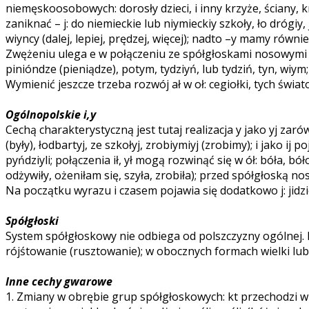
niemęskoosobowych: dorosły dzieci, i inny krzyże, ściany, k
zaniknać – j: do niemieckie lub niymieckiy szkoły, ło drógiy, jy
wiyncy (dalej, lepiej, prędzej, więcej); nadto –y mamy również
Zwężeniu ulega e w połączeniu ze spółgłoskami nosowymi m, 
pinióndze (pieniądze), potym, tydziyń, lub tydziń, tyn, wi
Wymienić jeszcze trzeba rozwój ał w oł: cegiołki, tych światoł
Ogólnopolskie i,y
Cechą charakterystyczną jest tutaj realizacja y jako yj zar
(były), łodbartyj, ze szkołyj, zrobiymiyj (zrobimy); i jako ij po
pyńdziyli; połączenia ił, ył mogą rozwinąć się w ół: bóła, bóło
odżywiły, ożeniłam się, szyła, zrobiła); przed spółgłoską n
Na początku wyrazu i czasem pojawia się dodatkowo j: jidzie,
Spółgłoski
System spółgłoskowy nie odbiega od polszczyzny ogólnej. R
rójśtowanie (rusztowanie); w obocznych formach wielki lub
Inne cechy gwarowe
1. Zmiany w obrębie grup spółgłoskowych: kt przechodzi w cht