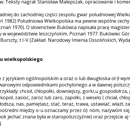
w. Teksty nagrał: Stanisław Malepszak, opracowanie i kome
adniej do zachodniej części zespołu gwar południowej Wielk
ań 1982) Południowa Wielkopolska ma pewne wspólne cechy
znań 1970). O słownictwie Bukówca napisała pracę magiste
 w województwie leszczyńskim, Poznań 1977. Bukówiec Górny
rszty, t I-V (Zakład Narodowy Imienia Ossolińskich, Wydawnict
tu wielkopolskiego
ęzykiem ogólnopolskim a oraz o lub dwugłoska oł (ł wymawi
 są gwarowymi odpowiednikami pochylonego a w dawnej polszcz
 Przykłady: chcioł, chłopołki, downiejszy, gorki,u gospodołrz
kopoł, zasioć, zaroz lub zaro, zapołki, z weselo ( chciał, chł
za, nas, pamiętasz, stać, teraz, trawa, ustawiać, wlazł, zakop
pośredni między o-u oznaczamy przez ó): nóm, nazywóm się,
k jechać znana była w staropolszczyźnie) oraz przejście aj w 
.