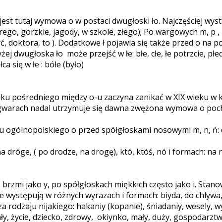
 tutaj wymowa o w postaci dwugłoski ło. Najczęściej występ
brego, gorzkie, jagody, w szkole, złego); Po wargowych m, p , 
syć, doktora, to ). Dodatkowe ł pojawia się także przed o na p
j dwugłoska ło może przejść w łe: błe, cłe, łe potrzcie, płeda
a się w łe : bółe (było)
u pośredniego między o-u zaczyna zanikać w XIX wieku w k
 gwarach nadal utrzymuje się dawna zwężona wymowa o poch
ogólnopolskiego o przed spółgłoskami nosowymi m, n, ń: do 
róge, ( po drodze, na drogę), któ, któś, nó i formach: na n
brzmi jako y, po spółgłoskach miękkich często jako i. Stan
 występują w różnych wyrazach i formach: biyda, do chlywa, ć
a rodzaju nijakiego: hakaniy (kopanie), śniadaniy, wesely, w
ły, życie, dziecko, zdrowy, okiynko, mały, duży, gospodarzt