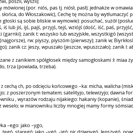
i, poszli, wyszli);
 mówionej (por. niós, pas tj. niósł, pasł); jednakże w omawia
gi, słońca, do Włoszakowic), Cechę tę można by wytłumaczyć 
ie głoski są sobie bliskie w wymowie): posuchać, sużół (posłuc
ś lub jiś, ijś, pajś, przyjś, tejś, wziójś (dość, iść, paś, przyj
i (garnki); zanik t: wszysko lub wszyjskłe, wszystkigó (wsz
osze (najgorsze), rw: piyszy, piyszóm (pierwszy); zanik w; Biyr
zanik cz: jeszy, wpuszało (jeszcze, wpuszczało); zanik l: ab
zane z zanikiem spółgłosek między samogłoskami :ł: miaa ż
do, trza (powiada, trzeba).
 cechą ch, po odcięciu końcowego –ka: micha, walicha (miska
; z poszerzonym tematem; satelityjo, telewizyjo; dawna for
u , wyrazów rodzaju nijakiego: hakaniy (kopanie), śniadani
z weselo; w mianowniku liczby mnogiej mamy formy sómsiady,
a –ego: jako –ygo,
ó, tegó, staregó; jako –ygó, -igó: nic dziwnygó, lepszygó, n