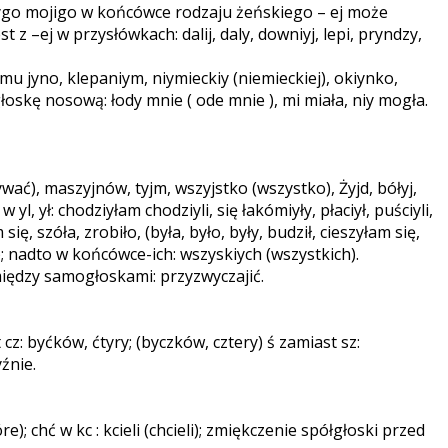
jednygo mojigo w końcówce rodzaju żeńskiego – ej może
jest z –ej w przysłówkach: dalij, daly, downiyj, lepi, pryndzy,
mu jyno, klepaniym, niymieckiy (niemieckiej), okiynko,
oskę nosową: łody mnie ( ode mnie ), mi miała, niy mogła.
wać), maszyjnów, tyjm, wszyjstko (wszystko), Żyjd, bółyj,
w yl, ył: chodziyłam chodziyli, się łakómiyły, płaciył, puściyli,
ię, szóła, zrobiło, (była, było, były, budził, cieszyłam się,
); nadto w końcówce-ich: wszyskiych (wszystkich).
u między samogłoskami: przyzwyczajić.
: byćków, ćtyry; (byczków, cztery) ś zamiast sz:
źnie.
; chć w kc : kcieli (chcieli); zmiękczenie spółgłoski przed