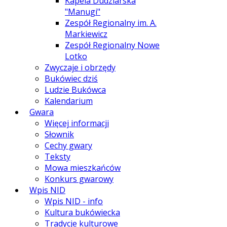
Kapela Dudziarska
"Manugi"
Zespół Regionalny im. A.
Markiewicz
Zespół Regionalny Nowe
Lotko
Zwyczaje i obrzędy
Bukówiec dziś
Ludzie Bukówca
Kalendarium
Gwara
Więcej informacji
Słownik
Cechy gwary
Teksty
Mowa mieszkańców
Konkurs gwarowy
Wpis NID
Wpis NID - info
Kultura bukówiecka
Tradycje kulturowe