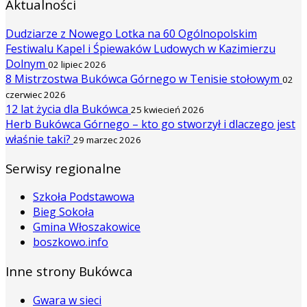
Aktualności
Dudziarze z Nowego Lotka na 60 Ogólnopolskim
Festiwalu Kapel i Śpiewaków Ludowych w Kazimierzu
Dolnym
02 lipiec 2026
8 Mistrzostwa Bukówca Górnego w Tenisie stołowym
02
czerwiec 2026
12 lat życia dla Bukówca
25 kwiecień 2026
Herb Bukówca Górnego – kto go stworzył i dlaczego jest
właśnie taki?
29 marzec 2026
Serwisy regionalne
Szkoła Podstawowa
Bieg Sokoła
Gmina Włoszakowice
boszkowo.info
Inne strony Bukówca
Gwara w sieci