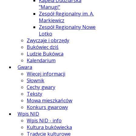
Kapela Dudziarska
"Manugi"
Zespół Regionalny im. A.
Markiewicz
Zespół Regionalny Nowe
Lotko
Zwyczaje i obrzędy
Bukówiec dziś
Ludzie Bukówca
Kalendarium
Gwara
Więcej informacji
Słownik
Cechy gwary
Teksty
Mowa mieszkańców
Konkurs gwarowy
Wpis NID
Wpis NID - info
Kultura bukówiecka
Tradycje kulturowe