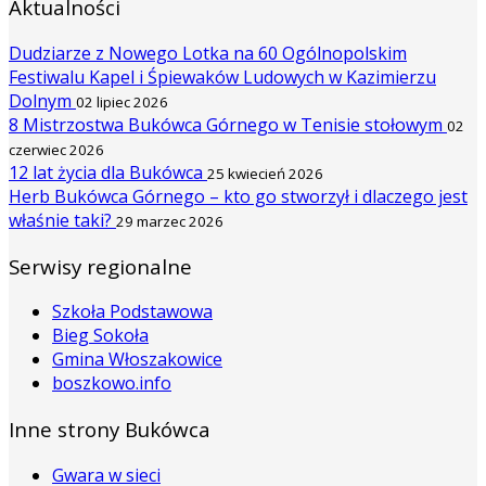
Aktualności
Dudziarze z Nowego Lotka na 60 Ogólnopolskim
Festiwalu Kapel i Śpiewaków Ludowych w Kazimierzu
Dolnym
02 lipiec 2026
8 Mistrzostwa Bukówca Górnego w Tenisie stołowym
02
czerwiec 2026
12 lat życia dla Bukówca
25 kwiecień 2026
Herb Bukówca Górnego – kto go stworzył i dlaczego jest
właśnie taki?
29 marzec 2026
Serwisy regionalne
Szkoła Podstawowa
Bieg Sokoła
Gmina Włoszakowice
boszkowo.info
Inne strony Bukówca
Gwara w sieci