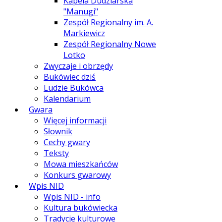
Kapela Dudziarska
"Manugi"
Zespół Regionalny im. A.
Markiewicz
Zespół Regionalny Nowe
Lotko
Zwyczaje i obrzędy
Bukówiec dziś
Ludzie Bukówca
Kalendarium
Gwara
Więcej informacji
Słownik
Cechy gwary
Teksty
Mowa mieszkańców
Konkurs gwarowy
Wpis NID
Wpis NID - info
Kultura bukówiecka
Tradycje kulturowe