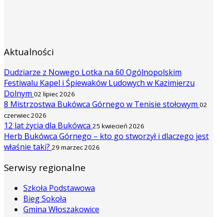
Aktualności
Dudziarze z Nowego Lotka na 60 Ogólnopolskim
Festiwalu Kapel i Śpiewaków Ludowych w Kazimierzu
Dolnym
02 lipiec 2026
8 Mistrzostwa Bukówca Górnego w Tenisie stołowym
02
czerwiec 2026
12 lat życia dla Bukówca
25 kwiecień 2026
Herb Bukówca Górnego – kto go stworzył i dlaczego jest
właśnie taki?
29 marzec 2026
Serwisy regionalne
Szkoła Podstawowa
Bieg Sokoła
Gmina Włoszakowice