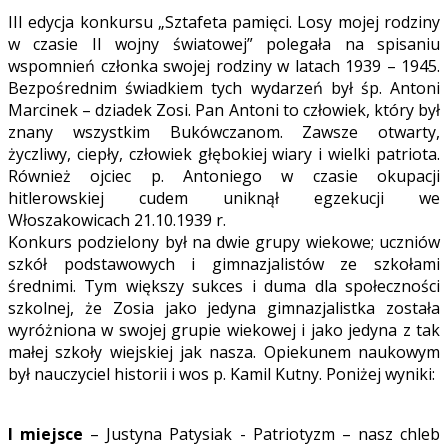
III edycja konkursu „Sztafeta pamięci. Losy mojej rodziny
w czasie II wojny światowej” polegała na spisaniu
wspomnień członka swojej rodziny w latach 1939 – 1945.
Bezpośrednim świadkiem tych wydarzeń był śp. Antoni
Marcinek – dziadek Zosi. Pan Antoni to człowiek, który był
znany wszystkim Bukówczanom. Zawsze otwarty,
życzliwy, ciepły, człowiek głębokiej wiary i wielki patriota.
Również ojciec p. Antoniego w czasie okupacji
hitlerowskiej cudem uniknął egzekucji we
Włoszakowicach 21.10.1939 r.
Konkurs podzielony był na dwie grupy wiekowe; uczniów
szkół podstawowych i gimnazjalistów ze szkołami
średnimi. Tym większy sukces i duma dla społeczności
szkolnej, że Zosia jako jedyna gimnazjalistka została
wyróżniona w swojej grupie wiekowej i jako jedyna z tak
małej szkoły wiejskiej jak nasza. Opiekunem naukowym
był nauczyciel historii i wos p. Kamil Kutny. Poniżej wyniki:
I miejsce
– Justyna Patysiak - Patriotyzm – nasz chleb