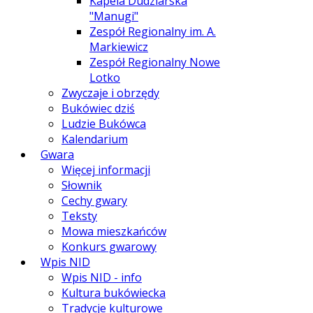
Kapela Dudziarska
"Manugi"
Zespół Regionalny im. A.
Markiewicz
Zespół Regionalny Nowe
Lotko
Zwyczaje i obrzędy
Bukówiec dziś
Ludzie Bukówca
Kalendarium
Gwara
Więcej informacji
Słownik
Cechy gwary
Teksty
Mowa mieszkańców
Konkurs gwarowy
Wpis NID
Wpis NID - info
Kultura bukówiecka
Tradycje kulturowe