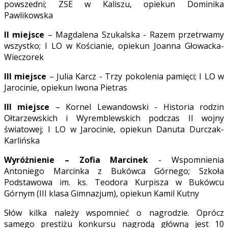
powszedni; ZSE w Kaliszu, opiekun Dominika
Pawlikowska
II miejsce
– Magdalena Szukalska - Razem przetrwamy
wszystko; I LO w Kościanie, opiekun Joanna Głowacka-
Wieczorek
III miejsce
– Julia Karcz - Trzy pokolenia pamięci; I LO w
Jarocinie, opiekun Iwona Pietras
III miejsce
– Kornel Lewandowski - Historia rodzin
Ołtarzewskich i Wyremblewskich podczas II wojny
światowej; I LO w Jarocinie, opiekun Danuta Durczak-
Karlińska
Wyróżnienie – Zofia Marcinek
- Wspomnienia
Antoniego Marcinka z Bukówca Górnego; Szkoła
Podstawowa im. ks. Teodora Kurpisza w Bukówcu
Górnym (III klasa Gimnazjum), opiekun Kamil Kutny
Słów kilka należy wspomnieć o nagrodzie. Oprócz
samego prestiżu konkursu nagrodą główną jest 10