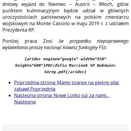
dniowy wyjazd do Niemiec – Austrii – Włoch, gdzie
punktem kulminacyjnym będzie udział w głównych
uroczystościach państwowych na polskim cmentarzu
wojskowym na Monte Cassino w maju 2019 r. z udziałem
Prezydenta RP.
Poniżej praca Zosi
(w przypadku niepoprawnego
wyświetlania proszę nacisnąć klawisz funkcyjny F5)
:
{aridoc engine="google" width="850"
height="600"}PDF/Zofia Marcinek SP Bukówiec
Górny.pdf{/aridoc}
Poprzednia strona: Mamy szansę na piękny plac
zabaw!
Poprzednia
Następna strona: Nowe Lotko już za nami…
Następna