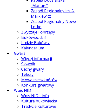
Kapela Dudziarska
"Manugi"
Zespół Regionalny im. A.
Markiewicz
Zespół Regionalny Nowe
Lotko
Zwyczaje i obrzędy
Bukówiec dziś
Ludzie Bukówca
Kalendarium
Gwara
Więcej informacji
Słownik
Cechy gwary
Teksty
Mowa mieszkańców
Konkurs gwarowy
Wpis NID
Wpis NID - info
Kultura bukówiecka
Tradycje kulturowe