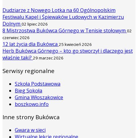
Dudziarze z Nowego Lotka na 60 Ogólnopolskim
Festiwalu Kapel i Śpiewaków Ludowych w Kazimierzu
Dolnym
02 lipiec 2026
8 Mistrzostwa Bukówca Górnego w Tenisie stołowym
02
czerwiec 2026
12 lat życia dla Bukówca
25 kwiecień 2026
Herb Bukówca Górnego – kto go stworzył i dlaczego jest
właśnie taki?
29 marzec 2026
Serwisy regionalne
Szkoła Podstawowa
Bieg Sokoła
Gmina Włoszakowice
boszkowo.info
Inne strony Bukówca
Gwara w sieci
Wirtualne lekcje regionalne