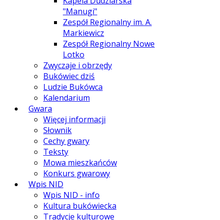
Kapela Dudziarska
"Manugi"
Zespół Regionalny im. A.
Markiewicz
Zespół Regionalny Nowe
Lotko
Zwyczaje i obrzędy
Bukówiec dziś
Ludzie Bukówca
Kalendarium
Gwara
Więcej informacji
Słownik
Cechy gwary
Teksty
Mowa mieszkańców
Konkurs gwarowy
Wpis NID
Wpis NID - info
Kultura bukówiecka
Tradycje kulturowe