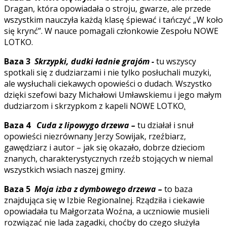
Dragan, która opowiadała o stroju, gwarze, ale przede
wszystkim nauczyła każdą klasę śpiewać i tańczyć „W koło
się krynć”. W nauce pomagali członkowie Zespołu NOWE
LOTKO.
Baza 3
Skrzypki, dudki ładnie grajóm -
tu wszyscy
spotkali się z dudziarzami i nie tylko posłuchali muzyki,
ale wysłuchali ciekawych opowieści o dudach. Wszystko
dzięki szefowi bazy Michałowi Umławskiemu i jego małym
dudziarzom i skrzypkom z kapeli NOWE LOTKO
.
Baza 4
Cuda z lipowygo drzewa –
tu działał i snuł
opowieści niezrównany Jerzy Sowijak, rzeźbiarz,
gawędziarz i autor – jak się okazało, dobrze dzieciom
znanych, charakterystycznych rzeźb stojących w niemal
wszystkich wsiach naszej gminy.
Baza 5
Moja izba z dymbowego drzewa –
to baza
znajdująca się w Izbie Regionalnej. Rządziła i ciekawie
opowiadała tu Małgorzata Woźna, a uczniowie musieli
rozwiązać nie lada zagadki, choćby do czego służyła