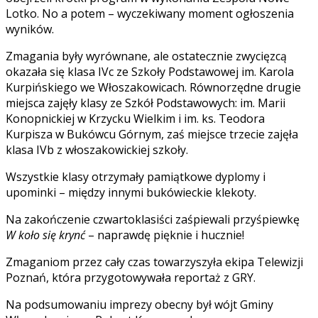
Lotko. No a potem – wyczekiwany moment ogłoszenia
wyników.
Zmagania były wyrównane, ale ostatecznie zwycięzcą
okazała się klasa IVc ze Szkoły Podstawowej im. Karola
Kurpińskiego we Włoszakowicach. Równorzędne drugie
miejsca zajęły klasy ze Szkół Podstawowych: im. Marii
Konopnickiej w Krzycku Wielkim i im. ks. Teodora
Kurpisza w Bukówcu Górnym, zaś miejsce trzecie zajęła
klasa IVb z włoszakowickiej szkoły.
Wszystkie klasy otrzymały pamiątkowe dyplomy i
upominki – między innymi bukówieckie klekoty.
Na zakończenie czwartoklasiści zaśpiewali przyśpiewkę
W koło się krynć
– naprawdę pięknie i hucznie!
Zmaganiom przez cały czas towarzyszyła ekipa Telewizji
Poznań, która przygotowywała reportaż z GRY.
Na podsumowaniu imprezy obecny był wójt Gminy