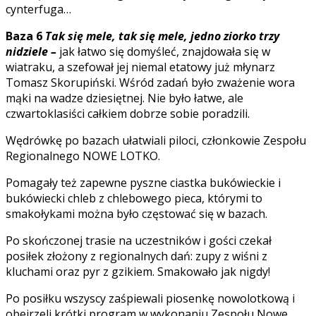
cynterfuga…
Baza 6
Tak się mele, tak się mele, jedno ziorko trzy
nidziele –
jak łatwo się domyśleć, znajdowała się w
wiatraku, a szefował jej niemal etatowy już młynarz
Tomasz Skorupiński. Wśród zadań było zważenie wora
mąki na wadze dziesiętnej. Nie było łatwe, ale
czwartoklasiści całkiem dobrze sobie poradzili.
Wędrówkę po bazach ułatwiali piloci, członkowie Zespołu
Regionalnego NOWE LOTKO.
Pomagały też zapewne pyszne ciastka bukówieckie i
bukówiecki chleb z chlebowego pieca, którymi to
smakołykami można było częstować się w bazach.
Po skończonej trasie na uczestników i gości czekał
posiłek złożony z regionalnych dań: zupy z wiśni z
kluchami oraz pyr z gzikiem. Smakowało jak nigdy!
Po posiłku wszyscy zaśpiewali piosenkę nowolotkową i
obejrzeli krótki program w wykonaniu Zespołu Nowe