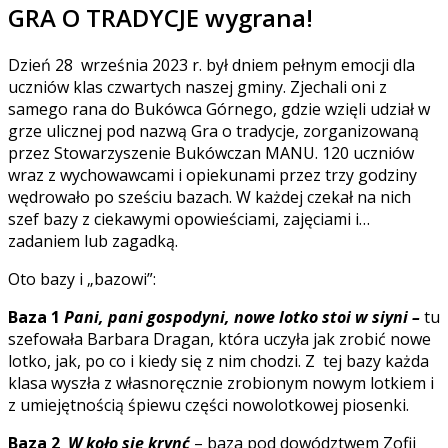
GRA O TRADYCJE wygrana!
Dzień 28 września 2023 r. był dniem pełnym emocji dla
uczniów klas czwartych naszej gminy. Zjechali oni z
samego rana do Bukówca Górnego, gdzie wzięli udział w
grze ulicznej pod nazwą Gra o tradycje, zorganizowaną
przez Stowarzyszenie Bukówczan MANU. 120 uczniów
wraz z wychowawcami i opiekunami przez trzy godziny
wędrowało po sześciu bazach. W każdej czekał na nich
szef bazy z ciekawymi opowieściami, zajęciami i…
zadaniem lub zagadką.
Oto bazy i „bazowi”:
Baza 1
Pani, pani gospodyni, nowe lotko stoi w siyni –
tu
szefowała Barbara Dragan, która uczyła jak zrobić nowe
lotko, jak, po co i kiedy się z nim chodzi. Z tej bazy każda
klasa wyszła z własnoręcznie zrobionym nowym lotkiem i
z umiejętnością śpiewu części nowolotkowej piosenki.
Baza 2
W koło się krynć
– baza pod dowództwem Zofii